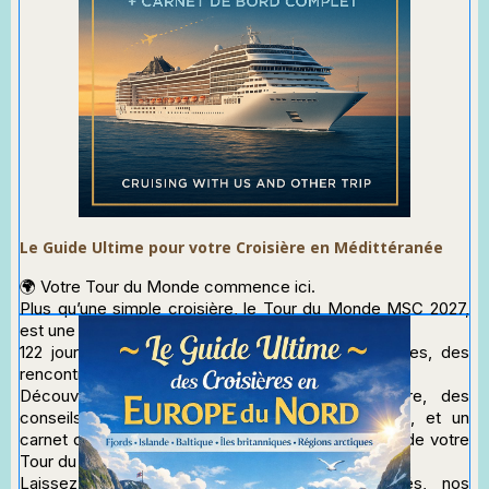
Le Guide Ultime pour votre Croisière en Médittéranée
🌍 Votre Tour du Monde commence ici.
Plus qu’une simple croisière, le Tour du Monde MSC 2027,
est une aventure d’exception :
122 jours en mer, des dizaines d’escales mythiques, des
rencontres, des paysages, des émotions.
Découvrez une présentation élégante du navire, des
conseils clairs pour bien préparer votre voyage, et un
carnet de bord raffiné pour suivre chaque journée de votre
Tour du Monde.
Laissez-vous inspirer par nos idées d’activités, nos