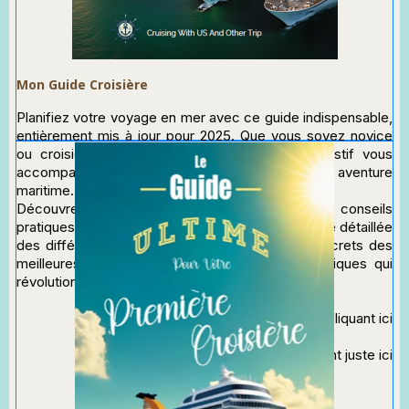
Mon Guide Croisière
Planifiez votre voyage en mer avec ce guide indispensable,
entièrement mis à jour pour 2025. Que vous soyez novice
ou croisiériste expérimenté, cet ouvrage exhaustif vous
accompagne dans chaque étape de votre aventure
maritime.
Découvrez tout ce que vous devez savoir : des conseils
pratiques pour optimiser votre budget, une analyse détaillée
des différentes compagnies et itinéraires, les secrets des
meilleures cabines, et les tendances gastronomiques qui
révolutionnent l'expérience culinaire en mer.
Commandez le sur Amazon en
cliquant ici
Téléchargez un extrait gratuit en
cliquant juste ici