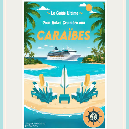
Vous rêvez de l'aventure maritime sans pouvoir vous
absenter longtemps ? Les mini-croisières sont la réponse
idéale : une expérience complète condensée en quelques
jours seulement !
Ce guide complet vous dévoile tous les secrets pour
transformer votre courte escapade en mer en souvenirs
inoubliables.
Commandez le sur Amazon en
cliquant ici
Téléchargez un extrait gratuit en
cliquant juste ici