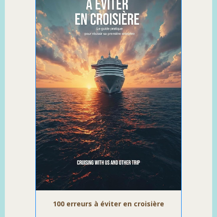
pour réussir votre croisière :
quand partir, quel itinéraire choisir, quel budget prévoir, comment
bien se préparer et comment profiter au maximum de chaque
escale.
Des fjords norvégiens à l’Islande, de la Baltique aux îles
britanniques, jusqu’aux régions arctiques, découvrez les plus
belles destinations d’Europe du Nord avec des conseils concrets
et des astuces de croisiéristes passionnés.
Commandez le sur Amazon en
cliquant ici
Téléchargez un extrait gratuit en
cliquant juste ici
100 erreurs à éviter en croisière