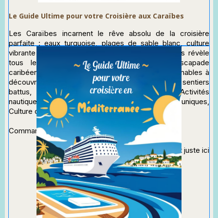
Le Guide Ultime pour votre Croisière aux Caraïbes
Les Caraïbes incarnent le rêve absolu de la croisière
parfaite : eaux turquoise, plages de sable blanc, culture
vibrante et soleil éternel ! Ce guide exhaustif vous révèle
tous les secrets pour transformer votre escapade
caribéenne en voyage d'exception : Îles incontournables à
découvrir, Excursions authentiques hors des sentiers
battus, Saveurs locales à ne pas manquer, Activités
nautiques spectaculaires, Shopping et souvenirs uniques,
Culture créole fascinante.
Commandez le sur Amazon en
cliquant ici
Téléchargez un extrait gratuit en
cliquant juste ici