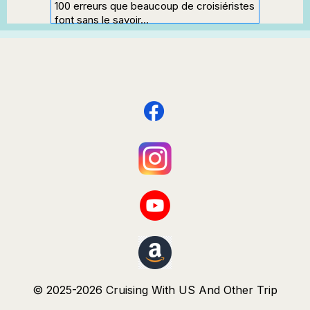
100 erreurs que beaucoup de croisiéristes
font sans le savoir…
Que ce soit pour choisir votre croisière,
préparer votre départ, profiter du navire
ou réussir vos escales, certaines erreurs
peuvent gâcher l’expérience.
Ce guide pratique vous aide à éviter les
pièges les plus fréquents et à profiter
pleinement de votre croisière.
Que vous partiez pour la première fois
ou que vous soyez déjà croisiériste,
vous découvrirez des conseils simples,
concrets et utiles.
Embarquez mieux préparé…
et profitez vraiment de votre croisière.
Commandez le sur Amazon en
cliquant ici
© 2025-2026 Cruising With US And Other Trip