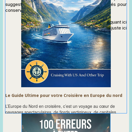
suggestions d’incontournables et les espaces dédiés pour
conserver vos souvenirs les plus précieux.
Commandez le sur Amazon en
cliquant ici
Téléchargez un extrait gratuit en
cliquant juste ici
Le Guide Ultime pour votre Croisière en Europe du nord
L’Europe du Nord en croisière, c’est un voyage au cœur de
paysages spectaculaires, de fjords vertigineux, de capitales
élégantes et de terres sauvages uniques au monde.
Dans ce guide pratique et complet, on vous livre toutes les clés