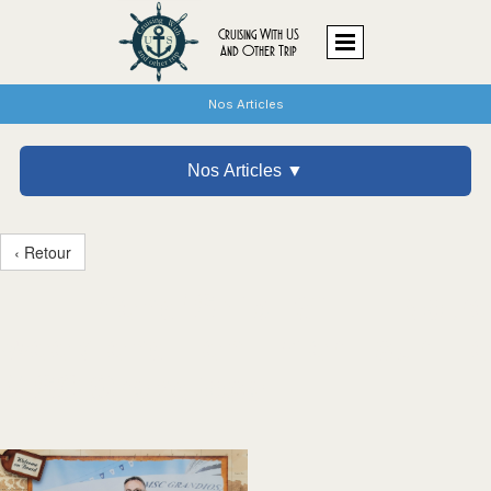
Cruising With US
And Other Trip
Nos Articles
Nos Articles ▼
‹ Retour
🌟 Friend’Ship #1 – Notre
week-end en mer sur le
MSC Grandiosa