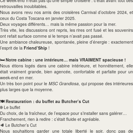
Ce week-end n’était pas qu’une simple croisière : c’était avant tout des
retrouvailles inoubliables.
Nous avons revu nos amis des croisières Carnival d’octobre 2024, et
ceux du Costa Toscana en janvier 2025.
Deux voyages différents… mais la même passion pour la mer.
Très vite, les discussions ont repris, les rires ont fusé et les souvenirs
ont refait surface comme si le temps n’avait pas passé.
Une ambiance chaleureuse, spontanée, pleine d’énergie : exactement
l’esprit de la
Friend’Ship
!
🛏️ Notre cabine : une intérieure… mais VRAIMENT spacieuse !
Nous étions logés dans une cabine intérieure, et honnêtement, elle
était vraiment grande, bien agencée, confortable et parfaite pour un
week-end en mer.
Un très bon point pour le
MSC Grandiosa
, qui propose des intérieure
plus larges que la moyenne.
🍽️ Restauration : du buffet au Butcher’s Cut
🌐 Le buffet
Du choix, de la fraîcheur, de l’espace pour s’installer sans galérer…
Franchement, rien à redire : c’était fluide et agréable.
🥩 Le Butcher’s Cut
Nous souhaitions garder une totale liberté le soir, donc pas de