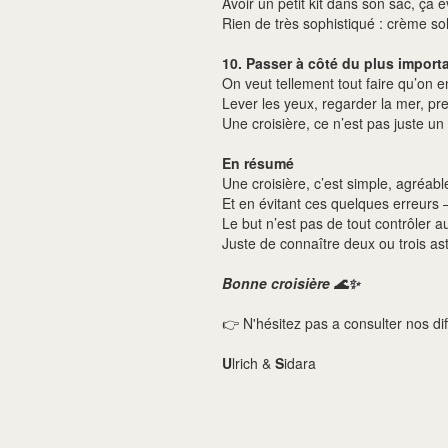
Avoir un petit kit dans son sac, ça 
Rien de très sophistiqué : crème sol
10. Passer à côté du plus importa
On veut tellement tout faire qu’on en 
Lever les yeux, regarder la mer, pr
Une croisière, ce n’est pas juste un p
En résumé
Une croisière, c’est simple, agréab
Et en évitant ces quelques erreurs –
Le but n’est pas de tout contrôler au
Juste de connaître deux ou trois as
Bonne croisière 🌊✨
👉 N'hésitez pas a consulter nos di
U
lrich &
S
idara