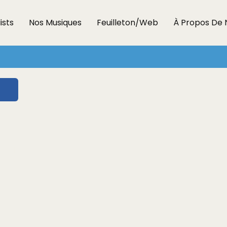
ists
Nos Musiques
Feuilleton/Web
À Propos De 
nde fait en