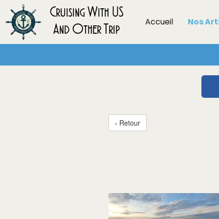
Cruising With US
Accueil
Nos Art
And Other Trip
‹ Retour
Les 10 err
croisière (