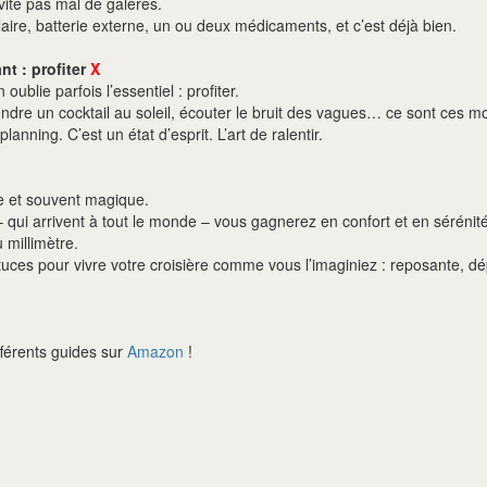
évite pas mal de galères.
aire, batterie externe, un ou deux médicaments, et c’est déjà bien.
nt : profiter
X
oublie parfois l’essentiel : profiter.
endre un cocktail au soleil, écouter le bruit des vagues… ce sont ces m
lanning. C’est un état d’esprit. L’art de ralentir.
le et souvent magique.
 qui arrivent à tout le monde – vous gagnerez en confort et en sérénité,
 millimètre.
tuces pour vivre votre croisière comme vous l’imaginiez : reposante, d
fférents guides sur
Amazon
!