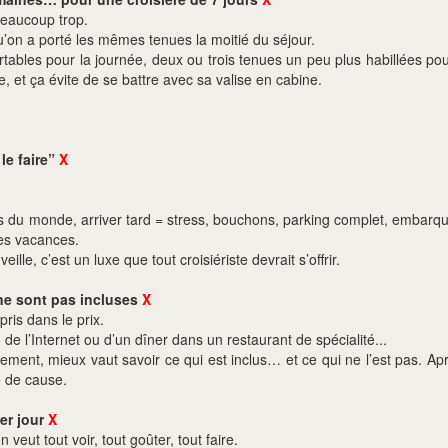
Beaucoup trop.
qu’on a porté les mêmes tenues la moitié du séjour.
ables pour la journée, deux ou trois tenues un peu plus habillées pour 
 et ça évite de se battre avec sa valise en cabine.
le faire”
X
s du monde, arriver tard = stress, bouchons, parking complet, embarq
es vacances.
eille, c’est un luxe que tout croisiériste devrait s’offrir.
 ne sont pas incluses
X
ris dans le prix.
 de l’Internet ou d’un dîner dans un restaurant de spécialité...
lement, mieux vaut savoir ce qui est inclus… et ce qui ne l’est pas. Ap
e de cause.
ier jour
X
 veut tout voir, tout goûter, tout faire.