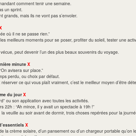
 demandant comment tenir une semaine.
s un sprint.
t grands, mais ils ne vont pas s’envoler.
X
ée où il ne se passe rien.”
les meilleurs moments pour se poser, profiter du soleil, tester une acti
n vécue, peut devenir l’un des plus beaux souvenirs du voyage.
ernière minute
X
 “On avisera sur place.”
mps perdu, ou choix par défaut.
éserver ce qui vous plaît vraiment, c’est le meilleur moyen d’être déte
mme du jour
X
” ou son application avec toutes les activités.
s 22h : “Ah mince, il y avait un spectacle à 19h !”
 la veuille au soir avant de dormir, trois choses repérées pour la journé
 d’essentiels
X
e la crème solaire, d’un pansement ou d’un chargeur portable qu’on le